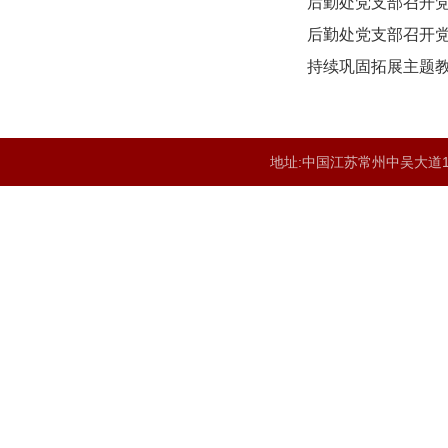
后勤处党支部召开
后勤处党支部召开
持续巩固拓展主题教
地址:中国江苏常州中吴大道18